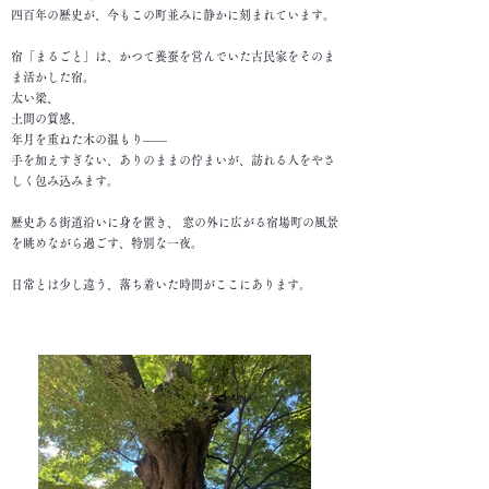
四百年の歴史が、今もこの町並みに静かに刻まれています。
宿「まるごと」は、かつて養蚕を営んでいた古民家をそのま
ま活かした宿。
太い梁、
土間の質感、
年月を重ねた木の温もり——
手を加えすぎない、ありのままの佇まいが、訪れる人をやさ
しく包み込みます。
歴史ある街道沿いに身を置き、 窓の外に広がる宿場町の風景
を眺めながら過ごす、特別な一夜。
日常とは少し違う、落ち着いた時間がここにあります。