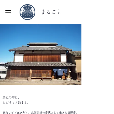
まるごと
歴史の中に、
ただそっと泊まる。
寛永２年（1625年）、北国街道の宿駅として栄えた海野宿。